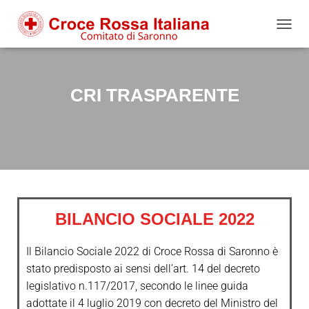
Salta
Passa
Passa
al
alla
al
N
contenuto
navigazione
footer
A
V
I
G
CRI TRASPARENTE
A
Z
I
O
N
E
T
O
G
BILANCIO SOCIALE 2022
G
L
E
Il Bilancio Sociale 2022 di Croce Rossa di Saronno è
stato predisposto ai sensi dell’art. 14 del decreto
legislativo n.117/2017, secondo le linee guida
adottate il 4 luglio 2019 con decreto del Ministro del