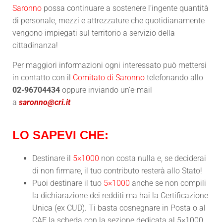
Saronno
possa continuare a sostenere l’ingente quantità
di personale, mezzi e attrezzature che quotidianamente
vengono impiegati sul territorio a servizio della
cittadinanza!
Per maggiori informazioni ogni interessato può mettersi
in contatto con il
Comitato di Saronno
telefonando allo
02-96704434
oppure inviando un’e-mail
a
saronno@cri.it
LO SAPEVI CHE:
Destinare il
5×1000
non costa nulla e, se deciderai
di non firmare, il tuo contributo resterà allo Stato!
Puoi destinare il tuo
5×1000
anche se non compili
la dichiarazione dei redditi ma hai la Certificazione
Unica (ex CUD). Ti basta cosnegnare in Posta o al
CAF la scheda con la sezione dedicata al 5×1000