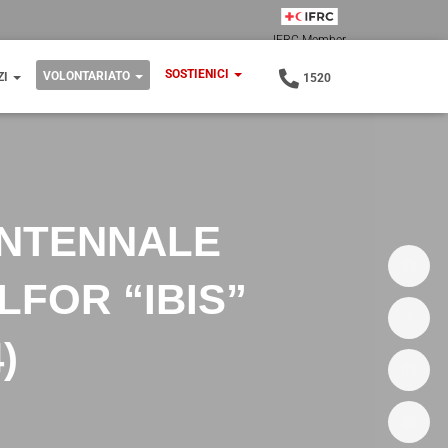
IFRC Member
SOSTIENICI
VOLONTARIATO
ZI
1520
ENTENNALE
LFOR “IBIS”
)