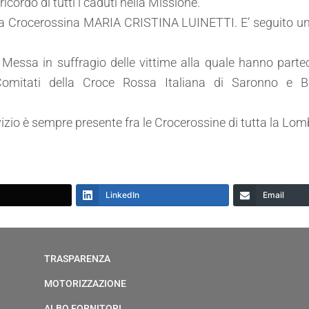
icordo di tutti i caduti nella Missione.
tra Crocerossina MARIA CRISTINA LUINETTI. E’ seguito u
Messa in suffragio delle vittime alla quale hanno partec
 Comitati della Croce Rossa Italiana di Saronno e B
vizio è sempre presente fra le Crocerossine di tutta la Lom
LinkedIn
Email
TRASPARENZA
MOTORIZZAZIONE
ALBO FORNITORI