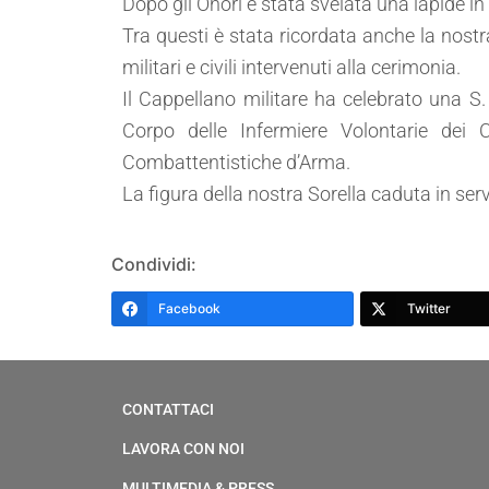
Dopo gli Onori è stata svelata una lapide in r
Tra questi è stata ricordata anche la nos
militari e civili intervenuti alla cerimonia.
Il Cappellano militare
ha celebrato una S. 
Corpo delle Infermiere Volontarie dei
Combattentistiche d’Arma.
La figura della nostra Sorella caduta in ser
Condividi:
Facebook
Twitter
CONTATTACI
LAVORA CON NOI
MULTIMEDIA & PRESS